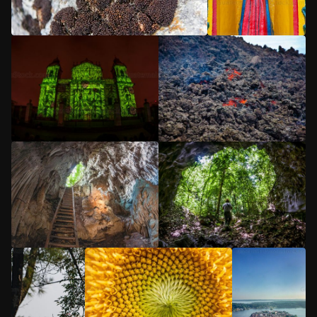
5
/5
5
/5
5
/5
5
/5
5
/5
5
/5