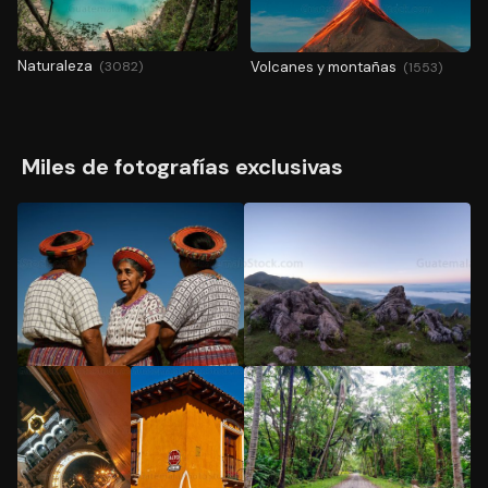
Naturaleza
Volcanes y montañas
(3082)
(1553)
Miles de fotografías exclusivas
5
/5
5
/5